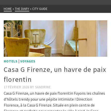
HOME
»
THE DIARY
»
CITY GUIDE
|
HOTELS
VOYAGES
Casa G Firenze, un havre de paix
florentin
17 FÉVRIER 2026
BY
SANDRINE
Casa G Firenze, un havre de paix florentin Fuyons les chaînes
d’hôtels trendy pour une pépite intimiste ! Direction
Florence, à la Casa G Firenze. Située en plein centre de
Florence et parfaite pour arpenter la ville à pied, la Casa …