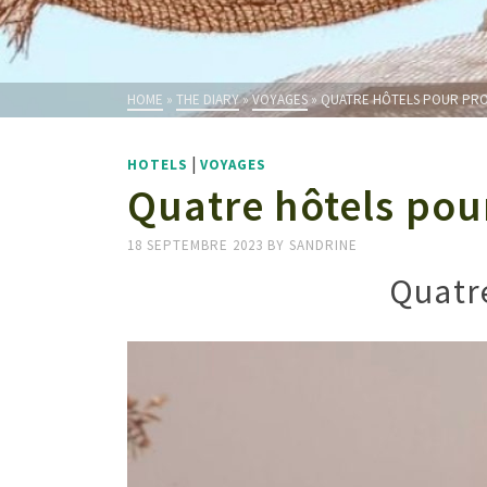
HOME
»
THE DIARY
»
VOYAGES
»
QUATRE HÔTELS POUR PROFI
|
HOTELS
VOYAGES
Quatre hôtels pour 
18 SEPTEMBRE 2023
BY
SANDRINE
Quatre