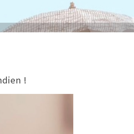
!
ndien !