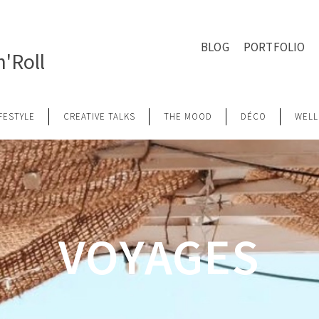
BLOG
PORTFOLIO
'Roll
IFESTYLE
CREATIVE TALKS
THE MOOD
DÉCO
WELL
VOYAGES