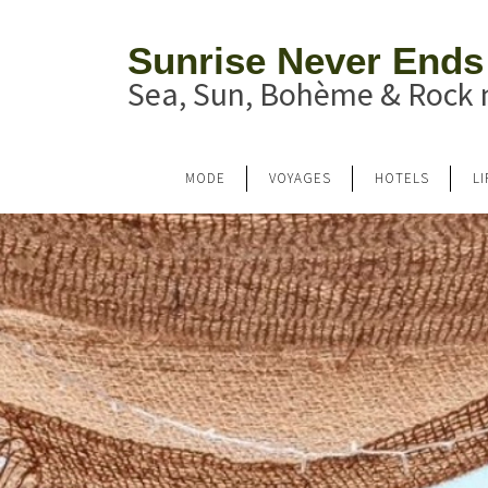
Sunrise Never Ends
Sea, Sun, Bohème & Rock n
MODE
VOYAGES
HOTELS
L