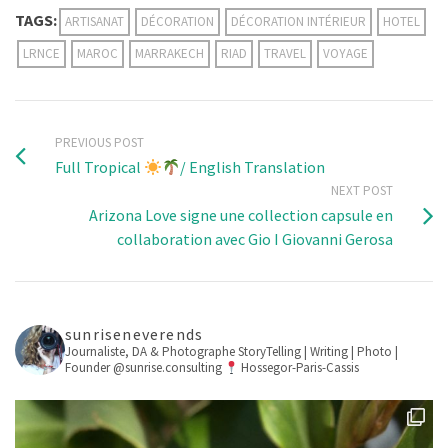
TAGS:
ARTISANAT
DÉCORATION
DÉCORATION INTÉRIEUR
HOTEL
LRNCE
MAROC
MARRAKECH
RIAD
TRAVEL
VOYAGE
PREVIOUS POST
Full Tropical
/ English Translation
NEXT POST
Arizona Love signe une collection capsule en
collaboration avec Gio I Giovanni Gerosa
sunriseneverends
Journaliste, DA & Photographe
StoryTelling | Writing | Photo |
Founder @sunrise.consulting
Hossegor-Paris-Cassis