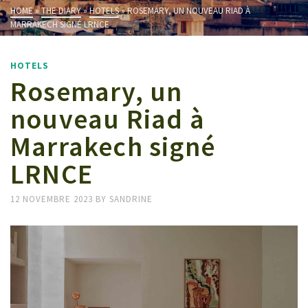
HOME
»
THE DIARY
»
HOTELS
»
ROSEMARY, UN NOUVEAU RIAD À
MARRAKECH SIGNÉ LRNCE
HOTELS
Rosemary, un
nouveau Riad à
Marrakech signé
LRNCE
12 NOVEMBRE 2023
BY
SANDRINE