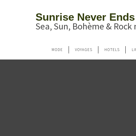
Sunrise Never Ends
Sea, Sun, Bohème & Rock n
MODE
VOYAGES
HOTELS
L