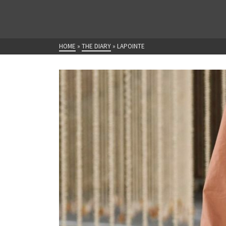
HOME
»
THE DIARY
»
LAPOINTE