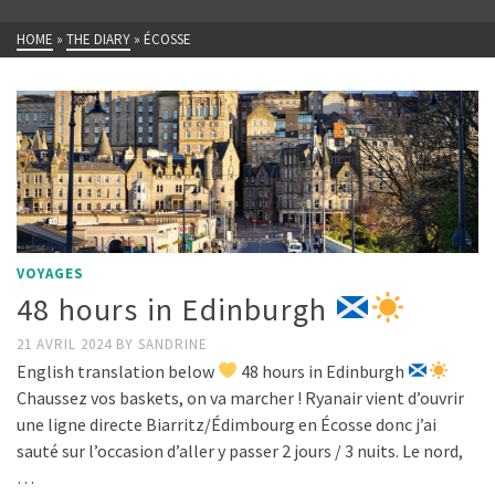
HOME
»
THE DIARY
»
ÉCOSSE
VOYAGES
48 hours in Edinburgh
21 AVRIL 2024
BY
SANDRINE
English translation below
48 hours in Edinburgh
Chaussez vos baskets, on va marcher ! Ryanair vient d’ouvrir
une ligne directe Biarritz/Édimbourg en Écosse donc j’ai
sauté sur l’occasion d’aller y passer 2 jours / 3 nuits. Le nord,
…