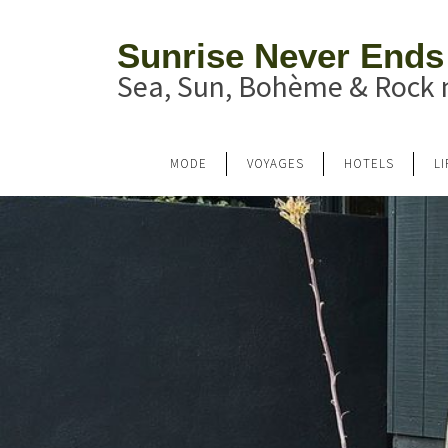
Sunrise Never Ends
Sea, Sun, Bohème & Rock n
MODE
VOYAGES
HOTELS
L