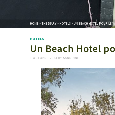
HOME
»
THE DIARY
»
HOTELS
»
UN BEACH HOTEL POUR LE WE
HOTELS
Un Beach Hotel po
1 OCTOBRE 2023
BY
SANDRINE