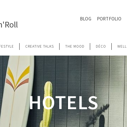
BLOG
PORTFOLIO
'Roll
IFESTYLE
CREATIVE TALKS
THE MOOD
DÉCO
WELL
HOTELS