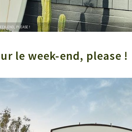
EK-END, PLEASE !
ur le week-end, please !