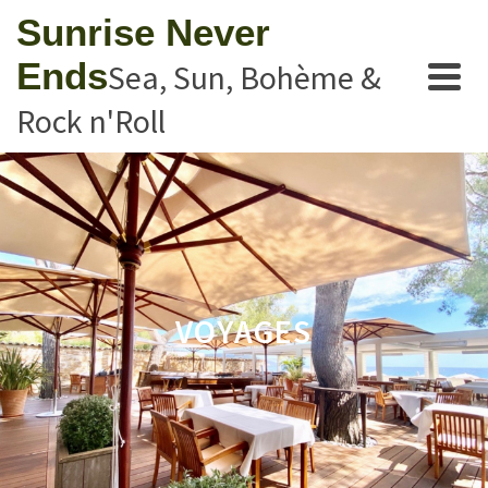
Sunrise Never
Ends
Sea, Sun, Bohème &
Rock n'Roll
VOYAGES