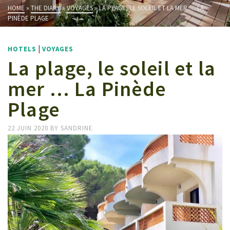
HOME
»
THE DIARY
»
VOYAGES
»
LA PLAGE, LE SOLEIL ET LA MER … LA
PINÈDE PLAGE
|
HOTELS
VOYAGES
La plage, le soleil et la
mer … La Pinède
Plage
22 JUIN 2020
BY
SANDRINE