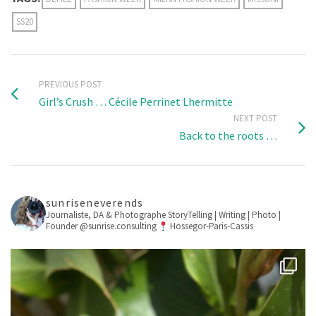
SS20
PREVIOUS POST
Girl’s Crush … Cécile Perrinet Lhermitte
NEXT POST
Back to the roots …
sunriseneverends
Journaliste, DA & Photographe
StoryTelling | Writing | Photo |
Founder @sunrise.consulting
Hossegor-Paris-Cassis