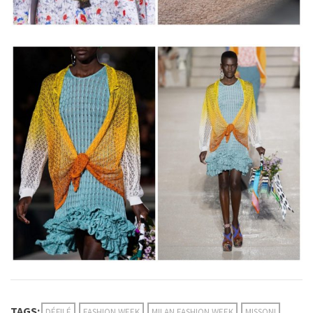
TAGS:
DÉFILÉ
FASHION WEEK
MILAN FASHION WEEK
MISSONI