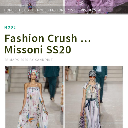
HOME
»
THE DIARY
»
MODE
»
FASHION CRUSH … MISSONI SS20
MODE
Fashion Crush …
Missoni SS20
28 MARS 2020
BY
SANDRINE