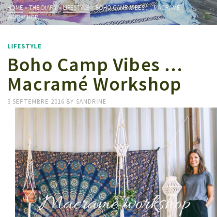
HOME
»
THE DIARY
»
LIFESTYLE
»
BOHO CAMP VIBES … MACRAMÉ
WORKSHOP
LIFESTYLE
Boho Camp Vibes …
Macramé Workshop
3 SEPTEMBRE 2016
BY
SANDRINE