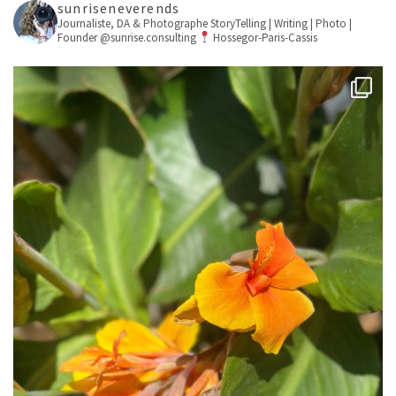
sunriseneverends
Journaliste, DA & Photographe
StoryTelling | Writing | Photo |
Founder @sunrise.consulting
Hossegor-Paris-Cassis