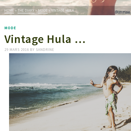
HOME
»
THE DIARY
»
MODE
»
VINTAGE HULA …
MODE
Vintage Hula …
29 MARS 2016
BY
SANDRINE