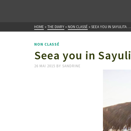
HOME
»
THE DIARY
»
NON CLASSÉ
»
SEEA YOU IN SAYULITA 
NON CLASSÉ
Seea you in Sayul
26 MAI 2015
BY
SANDRINE