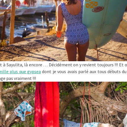
t à Sayulita, là encore … Décidément on y revient toujours !!! Et
mille plus que gypsea
dont je vous avais parlé aux tous débuts du 
ge pas vraiment !!!