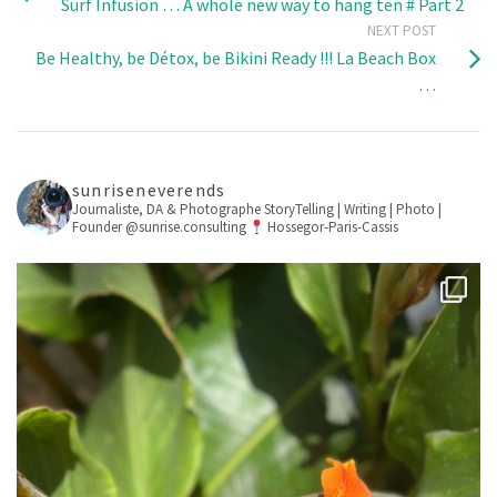
Surf Infusion … A whole new way to hang ten # Part 2
NEXT POST
Be Healthy, be Détox, be Bikini Ready !!! La Beach Box
…
sunriseneverends
Journaliste, DA & Photographe
StoryTelling | Writing | Photo |
Founder @sunrise.consulting
Hossegor-Paris-Cassis