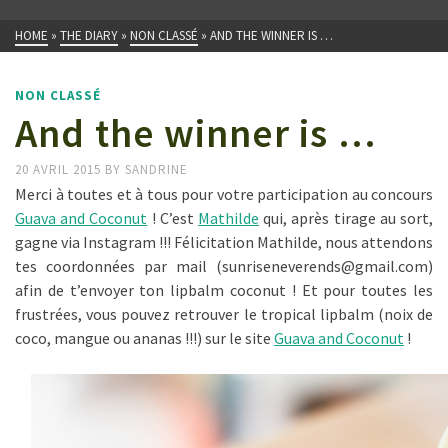
HOME
»
THE DIARY
»
NON CLASSÉ
»
AND THE WINNER IS …
NON CLASSÉ
And the winner is …
20 AVRIL 2015
BY
SANDRINE
Merci à toutes et à tous pour votre participation au concours
Guava and Coconut
! C’est
Mathilde
qui, après tirage au sort,
gagne via Instagram !!! Félicitation Mathilde, nous attendons
tes coordonnées par mail (sunriseneverends@gmail.com)
afin de t’envoyer ton lipbalm coconut ! Et pour toutes les
frustrées, vous pouvez retrouver le tropical lipbalm (noix de
coco, mangue ou ananas !!!) sur le site
Guava and Coconut
!