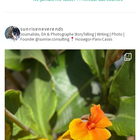
sunriseneverends
Journaliste, DA & Photographe
StoryTelling | Writing | Photo |
Founder @sunrise.consulting
Hossegor-Paris-Cassis