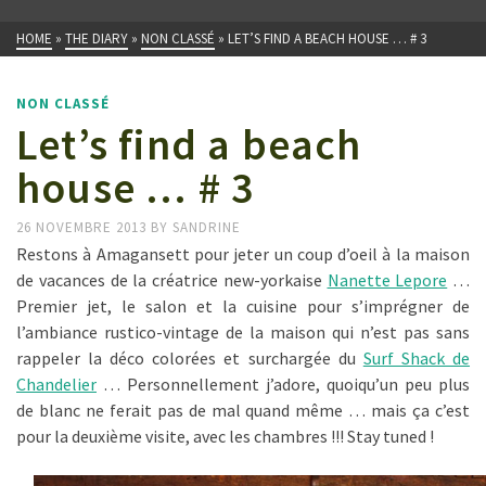
HOME
»
THE DIARY
»
NON CLASSÉ
»
LET’S FIND A BEACH HOUSE … # 3
NON CLASSÉ
Let’s find a beach
house … # 3
26 NOVEMBRE 2013
BY
SANDRINE
Restons à Amagansett pour jeter un coup d’oeil à la maison
de vacances de la créatrice new-yorkaise
Nanette Lepore
…
Premier jet, le salon et la cuisine pour s’imprégner de
l’ambiance rustico-vintage de la maison qui n’est pas sans
rappeler la déco colorées et surchargée du
Surf Shack de
Chandelier
… Personnellement j’adore, quoiqu’un peu plus
de blanc ne ferait pas de mal quand même … mais ça c’est
pour la deuxième visite, avec les chambres !!! Stay tuned !