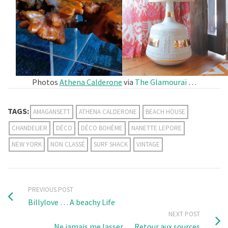
Photos
Athena Calderone
via
The Glamouraï
…
TAGS:
AMAGANSETT
ATHENA CALDERONE
BEACH HOUSE
CHANDELIER
DÉCO
DÉCO BOHÈME
NANETTE LEPORE
NEW YORK
NON CLASSÉ
SURF SHACK
VINTAGE
PREVIOUS POST
Billylove … A beachy Life
NEXT POST
Ne jamais me lasser … Retour aux sources