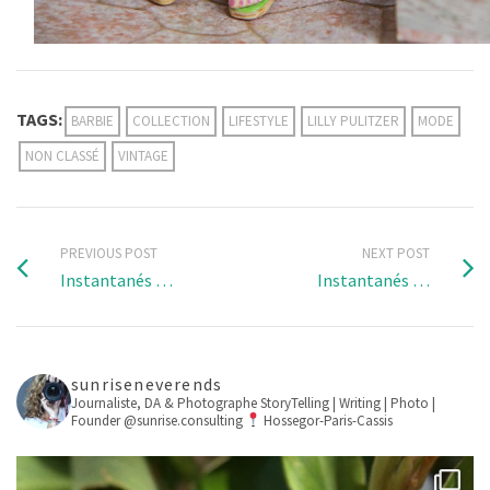
TAGS:
BARBIE
COLLECTION
LIFESTYLE
LILLY PULITZER
MODE
NON CLASSÉ
VINTAGE
PREVIOUS POST
NEXT POST
Instantanés …
Instantanés …
sunriseneverends
Journaliste, DA & Photographe
StoryTelling | Writing | Photo |
Founder @sunrise.consulting
Hossegor-Paris-Cassis