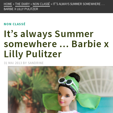
HOME
»
THE DIARY
»
NON CLASSÉ
»
IT’S ALWAYS SUMMER SOMEWHERE …
BARBIE X LILLY PULITZER
NON CLASSÉ
It’s always Summer
somewhere … Barbie x
Lilly Pulitzer
31 MAI 2013
BY
SANDRINE