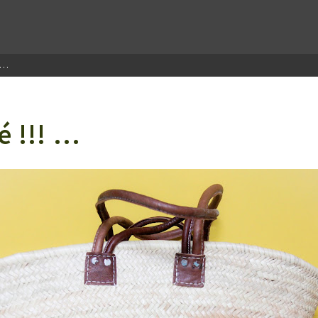
! …
é !!! …