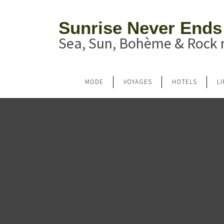
Sunrise Never Ends
Sea, Sun, Bohème & Rock n
MODE
VOYAGES
HOTELS
L