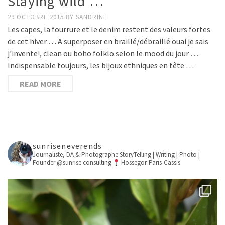
Staying wild …
29 OCTOBRE 2015
BY
SANDRINE
Les capes, la fourrure et le denim restent des valeurs fortes
de cet hiver … A superposer en braillé/débraillé ouai je sais
j’invente!, clean ou boho folklo selon le mood du jour …
Indispensable toujours, les bijoux ethniques en tête …
READ MORE
sunriseneverends
Journaliste, DA & Photographe
StoryTelling | Writing | Photo |
Founder @sunrise.consulting
Hossegor-Paris-Cassis