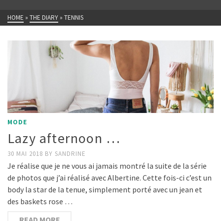
HOME
»
THE DIARY
»
TENNIS
MODE
Lazy afternoon …
30 MAI 2018
BY
SANDRINE
Je réalise que je ne vous ai jamais montré la suite de la série
de photos que j’ai réalisé avec Albertine. Cette fois-ci c’est un
body la star de la tenue, simplement porté avec un jean et
des baskets rose …
READ MORE