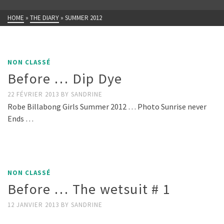
HOME
»
THE DIARY
»
SUMMER 2012
NON CLASSÉ
Before … Dip Dye
22 FÉVRIER 2013
BY
SANDRINE
Robe Billabong Girls Summer 2012 … Photo Sunrise never
Ends …
NON CLASSÉ
Before … The wetsuit # 1
12 JANVIER 2013
BY
SANDRINE