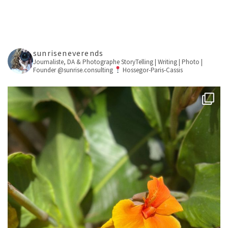
sunriseneverends
Journaliste, DA & Photographe
StoryTelling | Writing | Photo |
Founder @sunrise.consulting
Hossegor-Paris-Cassis