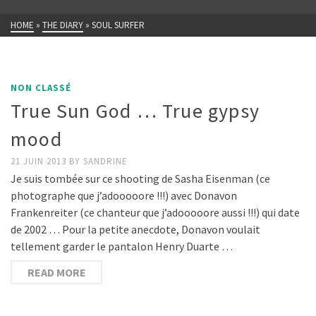
HOME
»
THE DIARY
»
SOUL SURFER
NON CLASSÉ
True Sun God … True gypsy
mood
21 JUIN 2013
BY
SANDRINE
Je suis tombée sur ce shooting de Sasha Eisenman (ce
photographe que j’adooooore !!!) avec Donavon
Frankenreiter (ce chanteur que j’adooooore aussi !!!) qui date
de 2002 … Pour la petite anecdote, Donavon voulait
tellement garder le pantalon Henry Duarte …
READ MORE