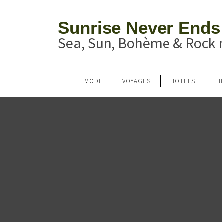
Sunrise Never Ends
Sea, Sun, Bohème & Rock n
MODE
VOYAGES
HOTELS
L