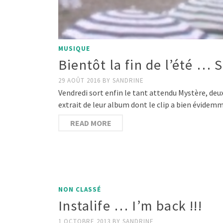
MUSIQUE
Bientôt la fin de l’été …
29 AOÛT 2016
BY
SANDRINE
Vendredi sort enfin le tant attendu Mystère, de
extrait de leur album dont le clip a bien évidem
READ MORE
NON CLASSÉ
Instalife … I’m back !!!
1 OCTOBRE 2013
BY
SANDRINE