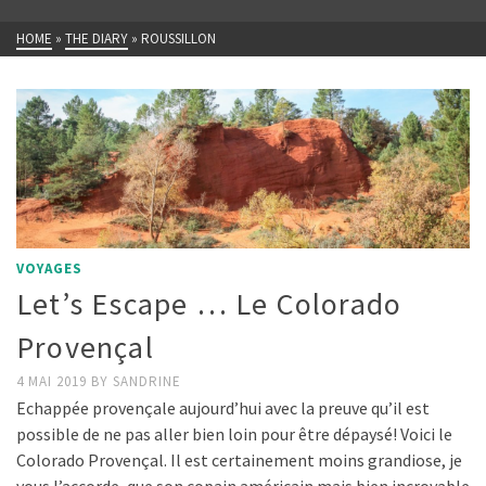
HOME
»
THE DIARY
»
ROUSSILLON
VOYAGES
Let’s Escape … Le Colorado
Provençal
4 MAI 2019
BY
SANDRINE
Echappée provençale aujourd’hui avec la preuve qu’il est
possible de ne pas aller bien loin pour être dépaysé! Voici le
Colorado Provençal. Il est certainement moins grandiose, je
vous l’accorde, que son copain américain mais bien incroyable