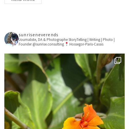
sunriseneverends
Journaliste, DA & Photographe
StoryTelling | Writing | Photo |
Founder @sunrise.consulting
Hossegor-Paris-Cassis