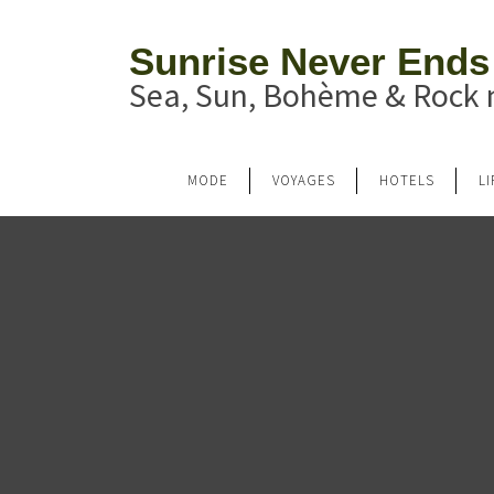
Sunrise Never Ends
Sea, Sun, Bohème & Rock n
MODE
VOYAGES
HOTELS
L