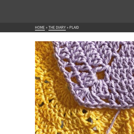
HOME
»
THE DIARY
»
PLAID