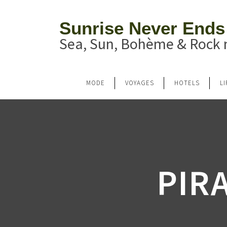
Sunrise Never Ends
Sea, Sun, Bohème & Rock n
MODE
VOYAGES
HOTELS
L
PIR