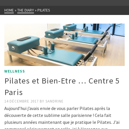
HOME
»
THE DIARY
»
PILATES
WELLNESS
Pilates et Bien-Etre … Centre 5
Paris
14 DÉCEMBRE 2017
BY
SANDRINE
Aujourd’hui j’avais envie de vous parler Pilates après la
découverte de cette sublime salle parisienne ! Cela fait
plusieurs années maintenant que je pratique le Pilates. J’ai
commencé sérieusement en salle, ici à Hossegor, sur