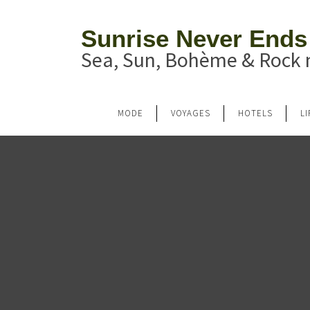
Sunrise Never Ends
Sea, Sun, Bohème & Rock n
MODE
VOYAGES
HOTELS
L