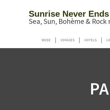
Sunrise Never Ends
Sea, Sun, Bohème & Rock n
MODE
VOYAGES
HOTELS
L
PA