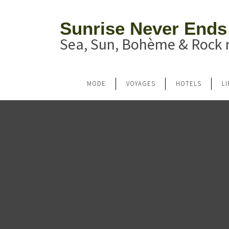
Sunrise Never Ends
Sea, Sun, Bohème & Rock n
MODE
VOYAGES
HOTELS
L