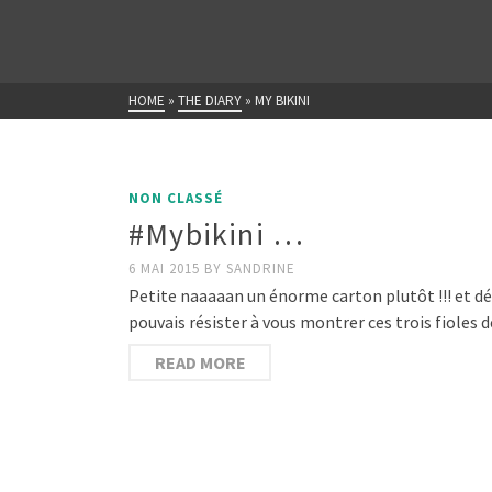
HOME
»
THE DIARY
»
MY BIKINI
NON CLASSÉ
#Mybikini …
6 MAI 2015
BY
SANDRINE
Petite naaaaan un énorme carton plutôt !!! et dél
pouvais résister à vous montrer ces trois fioles 
READ MORE