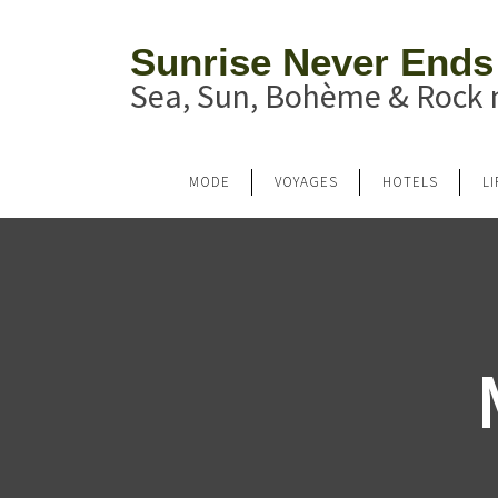
Sunrise Never Ends
Sea, Sun, Bohème & Rock n
MODE
VOYAGES
HOTELS
L