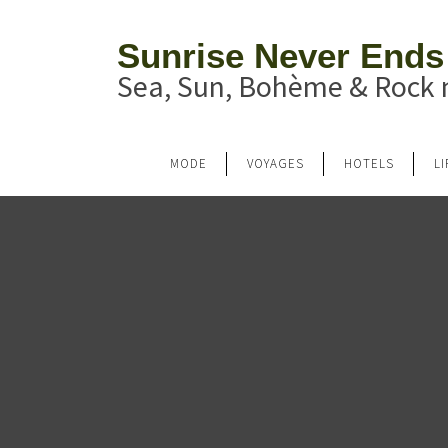
Sunrise Never Ends
Sea, Sun, Bohème & Rock n
MODE
VOYAGES
HOTELS
L