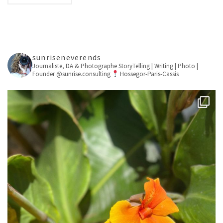
sunriseneverends
Journaliste, DA & Photographe
StoryTelling | Writing | Photo |
Founder @sunrise.consulting
Hossegor-Paris-Cassis