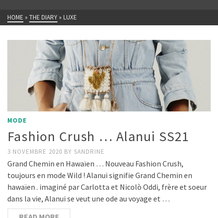
HOME
»
THE DIARY
»
LUXE
MODE
Fashion Crush … Alanui SS21
3 NOVEMBRE 2020
BY
SANDRINE
Grand Chemin en Hawaïen … Nouveau Fashion Crush,
toujours en mode Wild ! Alanui signifie Grand Chemin en
hawaïen . imaginé par Carlotta et Nicolò Oddi, frère et soeur
dans la vie, Alanui se veut une ode au voyage et …
READ MORE