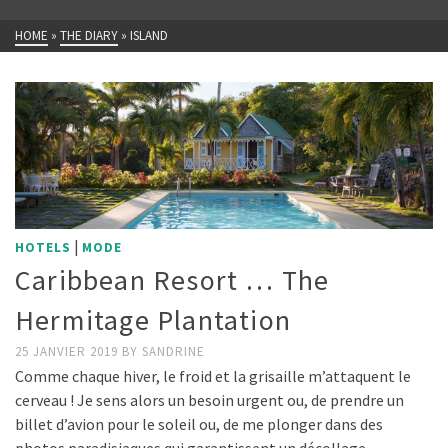
HOME
»
THE DIARY
»
ISLAND
|
HOTELS
MODE
Caribbean Resort … The
Hermitage Plantation
25 JANVIER 2019
BY
SANDRINE
Comme chaque hiver, le froid et la grisaille m’attaquent le
cerveau ! Je sens alors un besoin urgent ou, de prendre un
billet d’avion pour le soleil ou, de me plonger dans des
photos paradisiaques qui garantissent un décollage