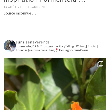
14 AOÛT 2015
BY
SANDRINE
Source inconnue …
sunriseneverends
Journaliste, DA & Photographe
StoryTelling | Writing | Photo |
Founder @sunrise.consulting
Hossegor-Paris-Cassis