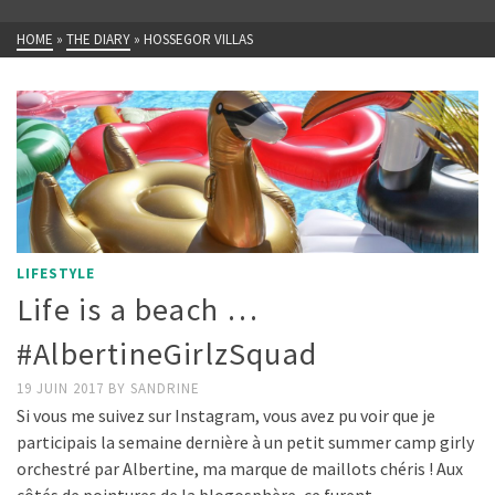
HOME
»
THE DIARY
»
HOSSEGOR VILLAS
LIFESTYLE
Life is a beach …
#AlbertineGirlzSquad
19 JUIN 2017
BY
SANDRINE
Si vous me suivez sur Instagram, vous avez pu voir que je
participais la semaine dernière à un petit summer camp girly
orchestré par Albertine, ma marque de maillots chéris ! Aux
côtés de pointures de la blogosphère, ce furent …