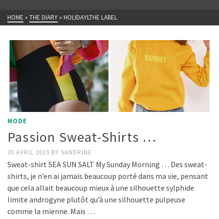
HOME
»
THE DIARY
»
HOLIDAYLTHE LABEL
MODE
Passion Sweat-Shirts …
30 AVRIL 2019
BY
SANDRINE
Sweat-shirt SEA SUN SALT My Sunday Morning … Des sweat-
shirts, je n’en ai jamais beaucoup porté dans ma vie, pensant
que cela allait beaucoup mieux à une silhouette sylphide
limite androgyne plutôt qu’à une silhouette pulpeuse
comme la mienne. Mais …