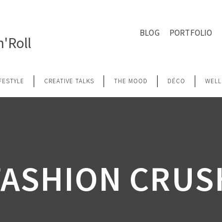
BLOG
PORTFOLIO
'Roll
IFESTYLE
CREATIVE TALKS
THE MOOD
DÉCO
WELL
FASHION CRUS