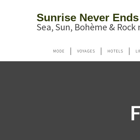
Sunrise Never Ends
Sea, Sun, Bohème & Rock n
MODE
VOYAGES
HOTELS
L