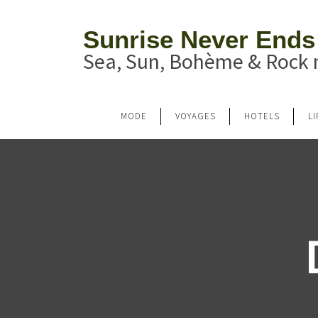
Sunrise Never Ends
Sea, Sun, Bohème & Rock n
MODE
VOYAGES
HOTELS
L