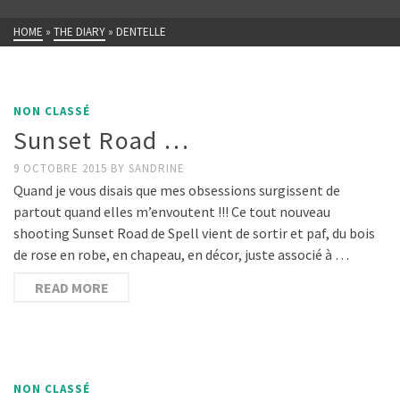
HOME
»
THE DIARY
»
DENTELLE
NON CLASSÉ
Sunset Road …
9 OCTOBRE 2015
BY
SANDRINE
Quand je vous disais que mes obsessions surgissent de
partout quand elles m’envoutent !!! Ce tout nouveau
shooting Sunset Road de Spell vient de sortir et paf, du bois
de rose en robe, en chapeau, en décor, juste associé à …
READ MORE
NON CLASSÉ