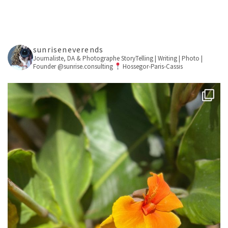
sunriseneverends
Journaliste, DA & Photographe
StoryTelling | Writing | Photo |
Founder @sunrise.consulting
Hossegor-Paris-Cassis