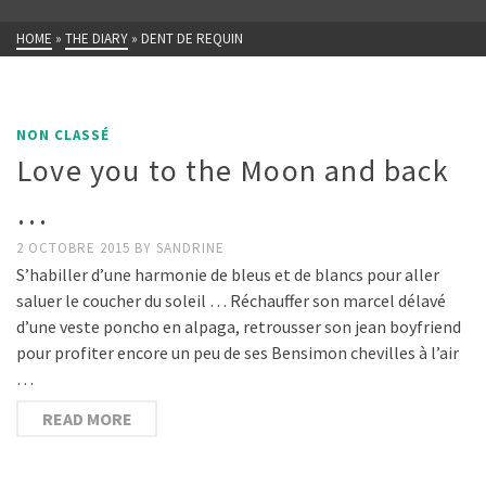
HOME
»
THE DIARY
»
DENT DE REQUIN
NON CLASSÉ
Love you to the Moon and back
…
2 OCTOBRE 2015
BY
SANDRINE
S’habiller d’une harmonie de bleus et de blancs pour aller
saluer le coucher du soleil … Réchauffer son marcel délavé
d’une veste poncho en alpaga, retrousser son jean boyfriend
pour profiter encore un peu de ses Bensimon chevilles à l’air
…
READ MORE