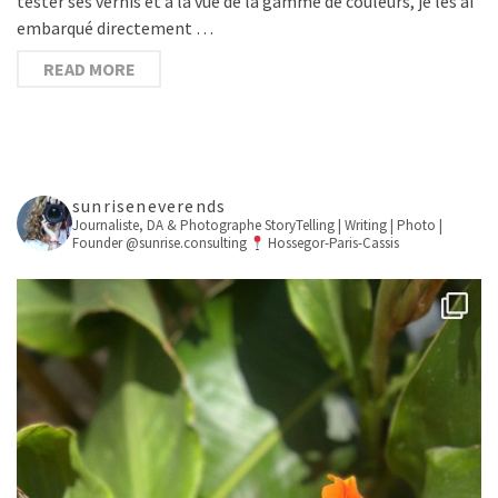
tester ses vernis et à la vue de la gamme de couleurs, je les ai
embarqué directement …
READ MORE
sunriseneverends
Journaliste, DA & Photographe
StoryTelling | Writing | Photo |
Founder @sunrise.consulting
Hossegor-Paris-Cassis