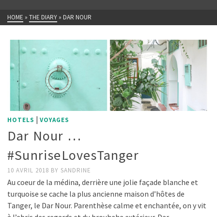
HOME
»
THE DIARY
»
DAR NOUR
|
HOTELS
VOYAGES
Dar Nour …
#SunriseLovesTanger
10 AVRIL 2018
BY
SANDRINE
Au coeur de la médina, derrière une jolie façade blanche et
turquoise se cache la plus ancienne maison d’hôtes de
Tanger, le Dar Nour. Parenthèse calme et enchantée, on y vit
à l’abris des regards et du brouhaha extérieur. Dar …