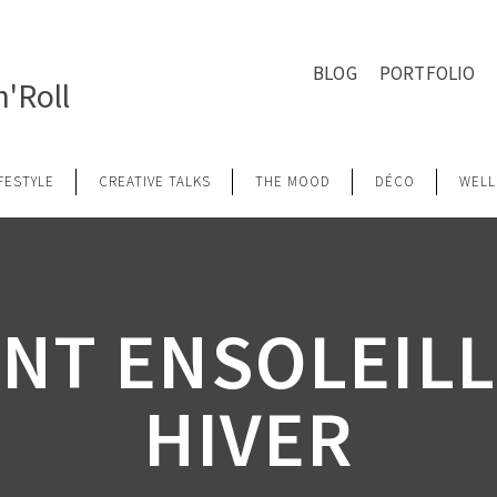
BLOG
PORTFOLIO
'Roll
IFESTYLE
CREATIVE TALKS
THE MOOD
DÉCO
WELL
NT ENSOLEILL
HIVER