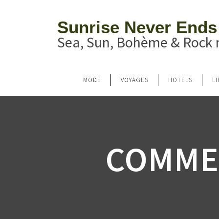
Sunrise Never Ends
Sea, Sun, Bohème & Rock n
MODE
VOYAGES
HOTELS
L
COMME