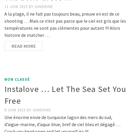
11 JUIN 2015
BY
SANDRINE
A la plage, il ne fait pas toujours beau, preuve en est de ce
shooting … Mais ce n’est pas parce que le ciel est gris que les
températures ne sont pas clémentes pour autant !!! Alors
histoire de matcher …
READ MORE
NON CLASSÉ
Instalove … Let The Sea Set You
Free
8 JUIN 2015
BY
SANDRINE
Une énorme envie de turquoise lagon des mers du sud,
d’aigue-marine, d’aqua-blue, bref de ciel bleu et dégagé …
Crack you head open and let yourself go !!!