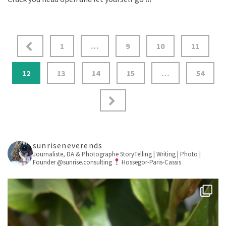
1
…
9
10
11
12
13
14
15
…
54
sunriseneverends
Journaliste, DA & Photographe
StoryTelling | Writing | Photo |
Founder @sunrise.consulting
Hossegor-Paris-Cassis