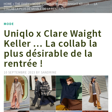
HOME
»
THE DIARY
»
MODE
»
UNIQLO X CLARE WAIGHT KELLER … LA
COLLAB LA PLUS DÉSIRABLE DE LA RENTRÉE !
MODE
Uniqlo x Clare Waight
Keller … La collab la
plus désirable de la
rentrée !
10 SEPTEMBRE 2023
BY
SANDRINE