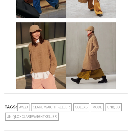
TAGS:
AW23
CLARE WAIGHT KELLER
COLLAB
MODE
UNIQLO
UNIQLOXCLAREWAIGHTKELLER