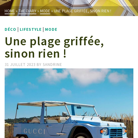
HOME
»
THE DIARY
»
MODE
»
UNE PLAGE GRIFFÉE, SINON RIEN !
|
|
DÉCO
LIFESTYLE
MODE
Une plage griffée,
sinon rien !
31 JUILLET 2023
BY
SANDRINE