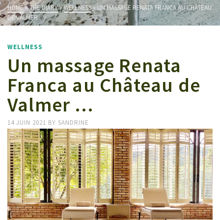
HOME
»
THE DIARY
»
WELLNESS
»
UN MASSAGE RENATA FRANCA AU CHÂTEAU
DE VALMER …
WELLNESS
Un massage Renata
Franca au Château de
Valmer …
14 JUIN 2021
BY
SANDRINE