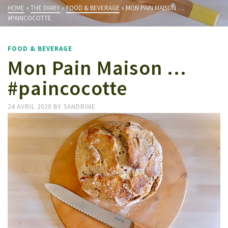
HOME
»
THE DIARY
»
FOOD & BEVERAGE
»
MON PAIN MAISON …
#PAINCOCOTTE
FOOD & BEVERAGE
Mon Pain Maison …
#paincocotte
24 AVRIL 2020
BY
SANDRINE