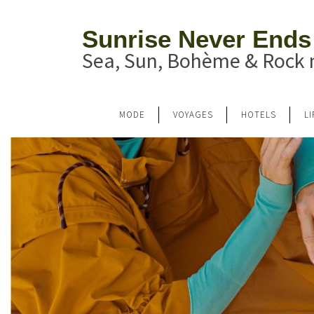
Sunrise Never Ends
Sea, Sun, Bohème & Rock n
MODE
VOYAGES
HOTELS
L