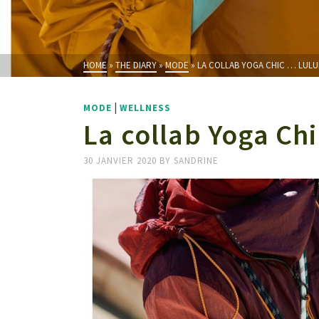
HOME
»
THE DIARY
»
MODE
»
LA COLLAB YOGA CHIC … LUL
|
MODE
WELLNESS
La collab Yoga C
30 JANVIER 2020
BY
SANDRINE