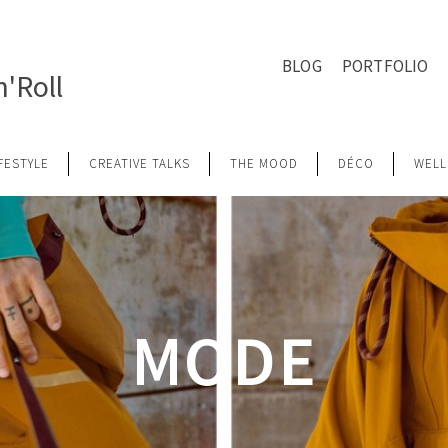
BLOG
PORTFOLIO
'Roll
IFESTYLE
CREATIVE TALKS
THE MOOD
DÉCO
WELL
MODE