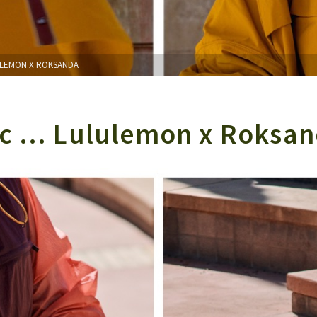
ULEMON X ROKSANDA
hic … Lululemon x Roksa