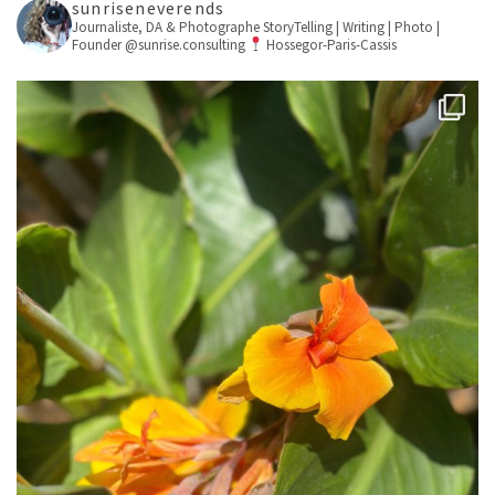
sunriseneverends
Journaliste, DA & Photographe
StoryTelling | Writing | Photo |
Founder @sunrise.consulting
Hossegor-Paris-Cassis