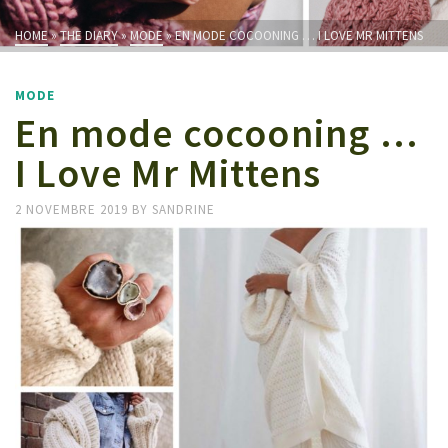
HOME
»
THE DIARY
»
MODE
»
EN MODE COCOONING … I LOVE MR MITTENS
MODE
En mode cocooning …
I Love Mr Mittens
2 NOVEMBRE 2019
BY
SANDRINE