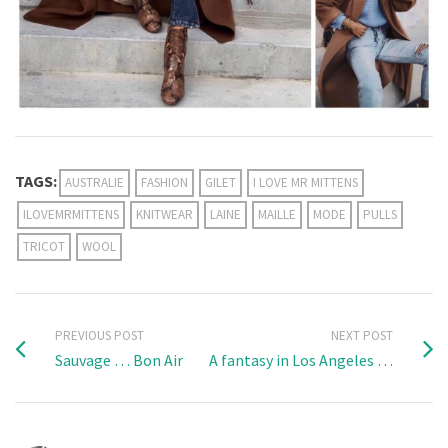
TAGS:
AUSTRALIE
FASHION
GILET
I LOVE MR MITTENS
ILOVEMRMITTENS
KNITWEAR
LAINE
MAILLE
MODE
PULLS
TRICOT
WOOL
PREVIOUS POST
NEXT POST
Sauvage … Bon Air
A fantasy in Los Angeles …