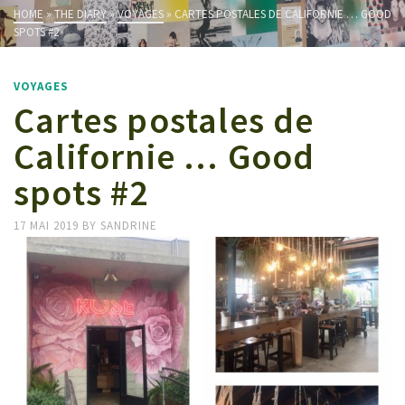
HOME
»
THE DIARY
»
VOYAGES
»
CARTES POSTALES DE CALIFORNIE … GOOD
SPOTS #2
VOYAGES
Cartes postales de
Californie … Good
spots #2
17 MAI 2019
BY
SANDRINE