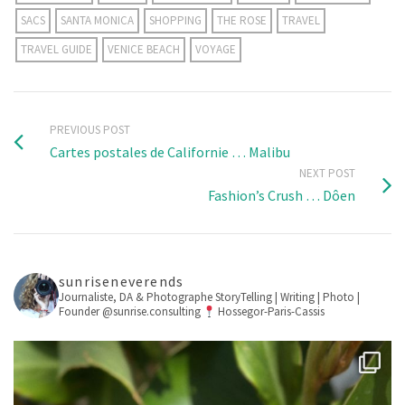
SACS
SANTA MONICA
SHOPPING
THE ROSE
TRAVEL
TRAVEL GUIDE
VENICE BEACH
VOYAGE
PREVIOUS POST
Cartes postales de Californie … Malibu
NEXT POST
Fashion’s Crush … Dôen
sunriseneverends
Journaliste, DA & Photographe
StoryTelling | Writing | Photo |
Founder @sunrise.consulting
Hossegor-Paris-Cassis