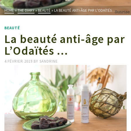
HOME
»
THE DIARY
»
BEAUTÉ
»
LA BEAUTÉ ANTI-ÂGE PAR L’ODAÏTÉS …
BEAUTÉ
La beauté anti-âge par
L’Odaïtés …
4 FÉVRIER 2019
BY
SANDRINE