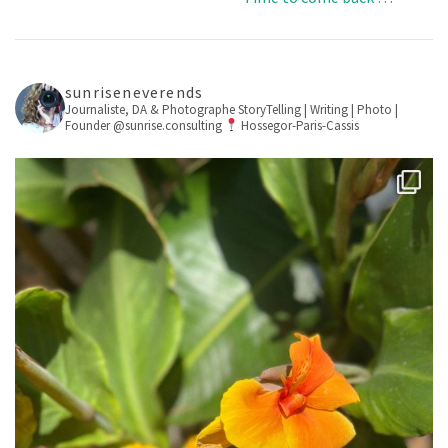
sunriseneverends
Journaliste, DA & Photographe
StoryTelling | Writing | Photo |
Founder @sunrise.consulting
Hossegor-Paris-Cassis